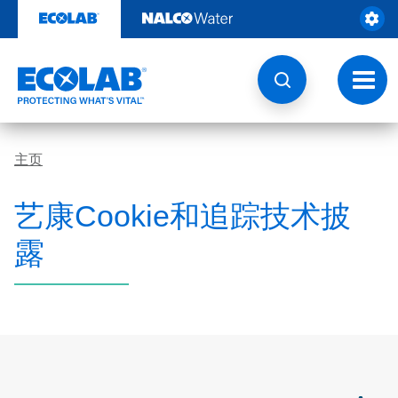
跳
转
至
内
容
切
换
导
航
主页
艺康Cookie和追踪技术披
露