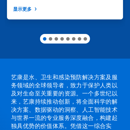
航，
或
显示更多
使
用
幻
灯
片
圆
点
跳
转
到
某
一
艺康是水、卫生和感染预防解决方案及服
张
务领域的全球领导者，致力于保护人类以
幻
灯
及对生命至关重要的资源。一个多世纪以
片。
来，艺康持续推动创新，将全面科学的解
决方案、数据驱动的洞察、人工智能技术
与世界一流的专业服务深度融合，构建起
独具优势的价值体系。凭借这一综合实