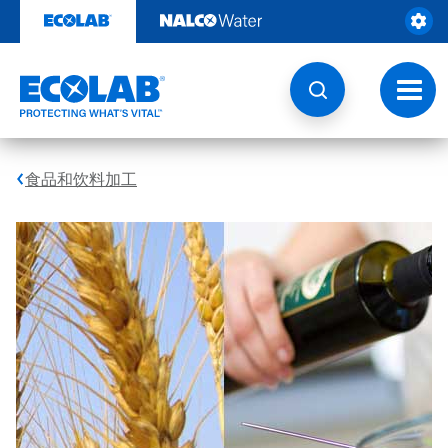
跳
转
至
内
容
切
换
导
航
食品和饮料加工