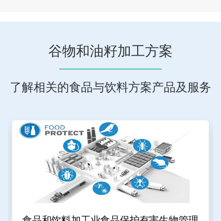
谷物和油籽加工方案
了解相关的食品与饮料方案产品及服务
这
是
一
个
轮
播。
请
使
用
下
一
食品和饮料加工业食品保护有害生物管理