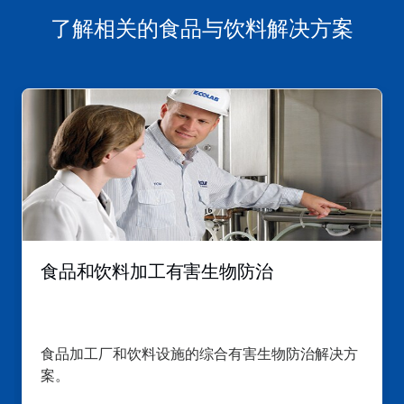
灯
了解相关的食品与饮料解决方案
片。
这
是
一
个
轮
播。
请
使
用
下
一
食品和饮料加工有害生物防治
页
和
上
一
页
食品加工厂和饮料设施的综合有害生物防治解决方
按
案。
钮
导