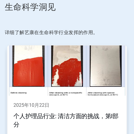
生命科学洞见
某
一
张
幻
灯
详细了解艺康在生命科学行业发挥的作用。
片。
这
是
一
个
轮
播。
请
使
用
下
一
2025年10月22日
页
和
个人护理品行业: 清洁方面的挑战，第I部
上
分
一
页