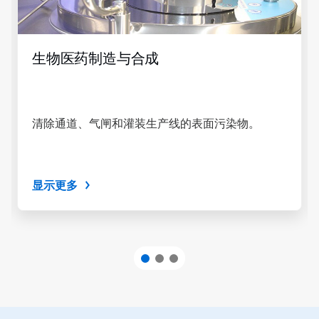
使
用
下
一
生物医药制造与合成
页
和
上
一
页
清除通道、气闸和灌装生产线的表面污染物。
按
钮
导
航，
或
显示更多
使
用
幻
灯
片
圆
点
跳
转
到