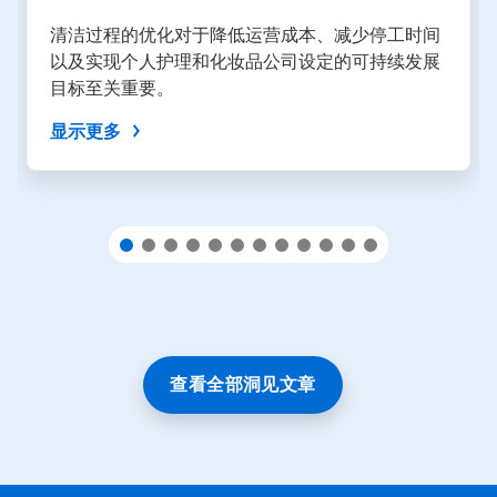
按
钮
清洁过程的优化对于降低运营成本、减少停工时间
导
以及实现个人护理和化妆品公司设定的可持续发展
航，
目标至关重要。
或
使
显示更多
用
幻
灯
片
圆
点
跳
转
到
某
一
张
查看全部洞见文章
幻
灯
片。