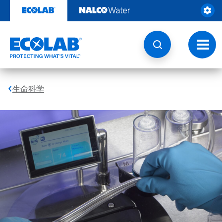
跳
转
至
内
容
切
换
导
航
生命科学