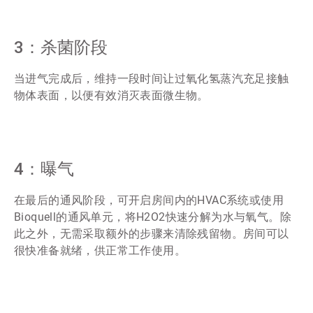
ArticleTile
2
3：杀菌阶段
，
共
当进气完成后，维持一段时间让过氧化氢蒸汽充足接触
4
物体表面，以便有效消灭表面微生物。
ArticleTile
3
4：曝气
，
共
在最后的通风阶段，可开启房间内的HVAC系统或使用
4
Bioquell的通风单元，将H2O2快速分解为水与氧气。除
此之外，无需采取额外的步骤来清除残留物。房间可以
很快准备就绪，供正常工作使用。
ArticleTile