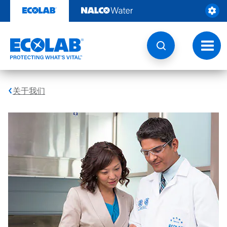
跳
转
至
内
容
切
换
导
航
关于我们