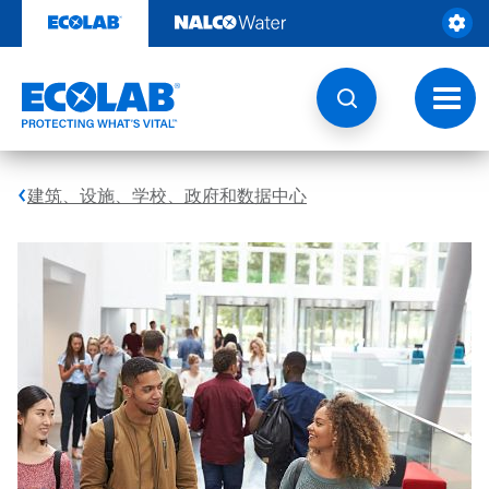
跳
转
至
内
容
切
换
导
航
建筑、设施、学校、政府和数据中心