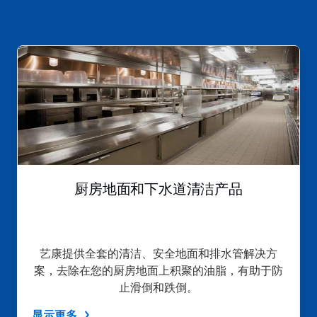
这
是
一
个
轮
播。
请
使
用
下
一
厨房地面和下水道清洁产品
页
和
上
一
页
艺康提供全套的清洁、安全地面和排水管解决方
按
案，去除在您的厨房地面上积聚的油脂，有助于防
钮
导
止滑倒和跌倒。
航，
或
显示更多