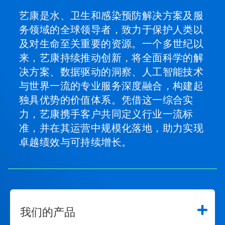
请
使
艺康是水、卫生和感染预防解决方案及服
用
务领域的全球领导者，致力于保护人类以
下
一
及对生命至关重要的资源。一个多世纪以
页
来，艺康持续推动创新，将全面科学的解
和
上
决方案、数据驱动的洞察、人工智能技术
一
与世界一流的专业服务深度融合，构建起
页
按
独具优势的价值体系。凭借这一综合实
钮
力，艺康携手客户共同定义行业一流标
导
准，并在其运营中规模化落地，助力实现
航，
或
卓越绩效与可持续增长。
使
用
幻
灯
片
圆
点
我们的产品
跳
转