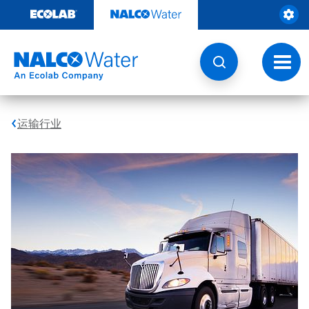
跳
转
至
内
容
切
换
导
航
运输行业