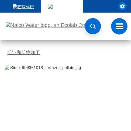
跳
转
至
内
容
切
换
导
航
矿业和矿物加工