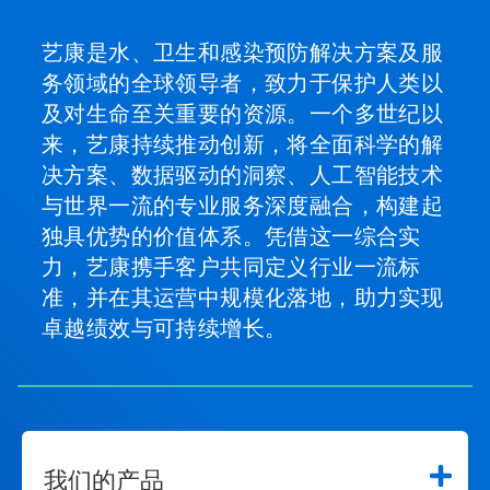
播。
请
使
艺康是水、卫生和感染预防解决方案及服
用
务领域的全球领导者，致力于保护人类以
下
一
及对生命至关重要的资源。一个多世纪以
页
来，艺康持续推动创新，将全面科学的解
和
上
决方案、数据驱动的洞察、人工智能技术
一
与世界一流的专业服务深度融合，构建起
页
按
独具优势的价值体系。凭借这一综合实
钮
力，艺康携手客户共同定义行业一流标
导
准，并在其运营中规模化落地，助力实现
航，
或
卓越绩效与可持续增长。
使
用
幻
灯
片
圆
点
我们的产品
跳