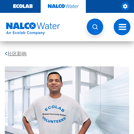
跳
转
至
内
容
切
换
导
航
社区影响