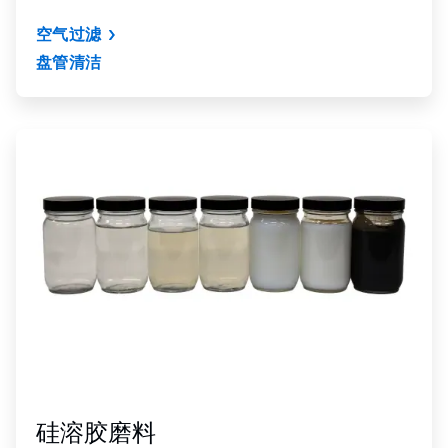
空气过滤
盘管清洁
ArticleTile
9
，
共
9
硅溶胶磨料