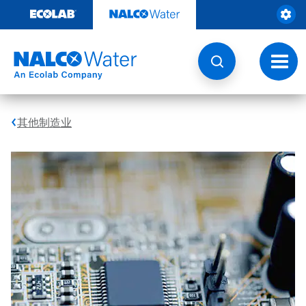
跳
转
至
内
容
切
换
导
航
其他制造业