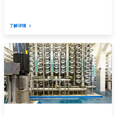
了解详情
ArticleTile
6
，
共
9