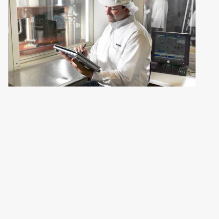
，
共
2