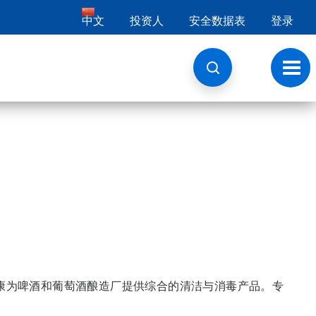
中文
投资人
安全数据表
登录
切
换
导
航
康为啤酒和葡萄酒酿造厂提供综合的清洁与消毒产品。专