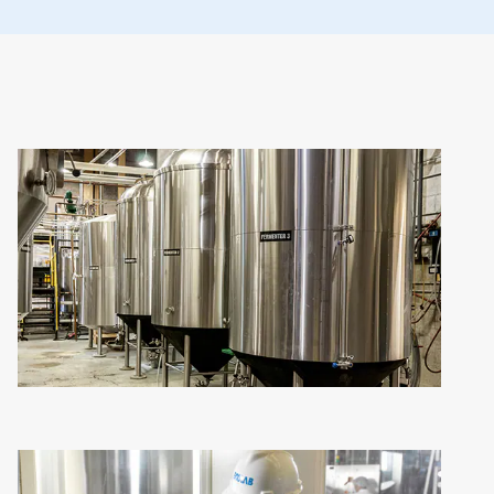
Articl
1
，
共
2
Articl
2