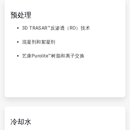
ArticleTile
1
，
预处理
共
6
3D TRASAR™反渗透（RO）技术
混凝剂和絮凝剂
艺康Purolite™树脂和离子交换
ArticleTile
2
，
冷却水
共