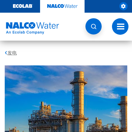
跳
转
至
内
容
切
换
导
航
发电