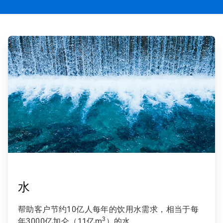
ArticleTile
1
，
共
4
水
帮助客户节约10亿人每年的饮用水需求，相当于每
3
年3000亿加仑（11亿m
）的水。