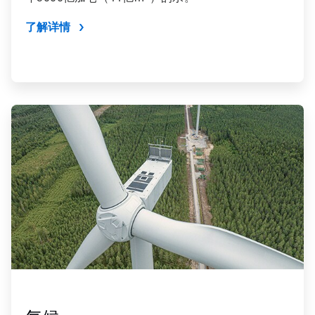
了解详情
ArticleTile
2
，
共
4