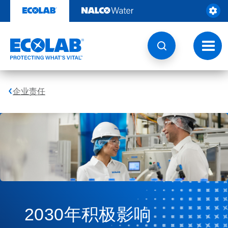
跳
转
至
内
容
切
换
导
航
企业责任
2030年积极影响