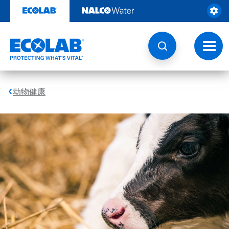
跳
转
至
内
容
切
换
导
航
动物健康