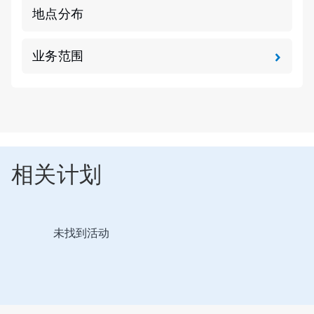
地点分布
业务范围
相关计划
这
未找到活动
是
一
个
轮
播。
请