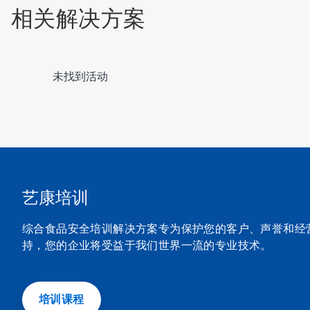
使
相关解决方案
用
下
一
页
这
未找到活动
和
是
上
一
一
个
页
轮
按
播。
钮
请
导
使
航，
用
或
下
艺康培训
使
一
用
页
幻
综合食品安全培训解决方案专为保护您的客户、声誉和经
和
灯
持，您的企业将受益于我们世界一流的专业技术。
上
片
一
圆
页
点
按
跳
钮
培训课程
转