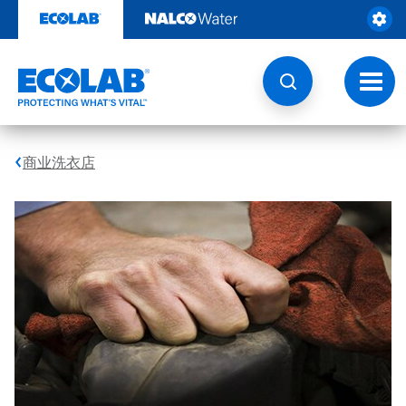
跳
转
至
内
容
切
换
导
航
商业洗衣店