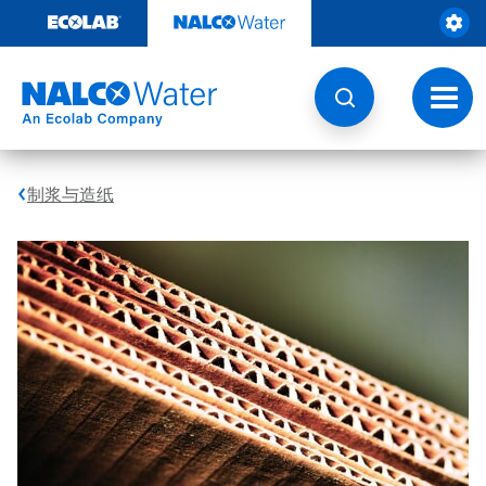
跳
转
至
内
容
切
换
导
航
制浆与造纸