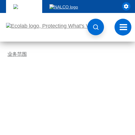
跳
转
至
内
容
切
换
导
航
业务范围