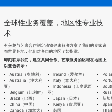
跳
转
到
某
一
全球性业务覆盖，地区性专业技
张
幻
术
灯
片。
有兴趣与艺康合作制定动物健康解决方案？我们的专家遍
布世界各地，他们对各自的地区了如指掌。
即刻联系我们，建立共同合作。艺康服务的区域在地图上
以蓝色表示：
Austria（奥地利）
Ireland（爱尔兰）
Pol
Australia（澳大利
Italy（意大利）
Por
亚）
Indonesia（印度尼西
Sou
Belgium（比利时）
亚）
Rus
Brazil（巴西）
Japan（日本）
新加
China（中国）
Kenya（肯尼亚）
Spa
Canada（加拿大）
韩国
Tha