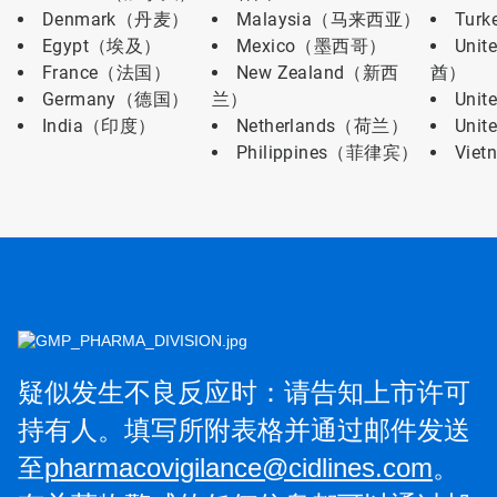
Denmark（丹麦）
Malaysia（马来西亚）
Tur
Egypt（埃及）
Mexico（墨西哥）
Unit
France（法国）
New Zealand（新西
酋）
Germany（德国）
兰）
Uni
India（印度）
Netherlands（荷兰）
Uni
Philippines（菲律宾）
Vie
疑似发生不良反应时：请告知上市许可
持有人。填写所附表格并通过邮件发送
至
pharmacovigilance@cidlines.com
。