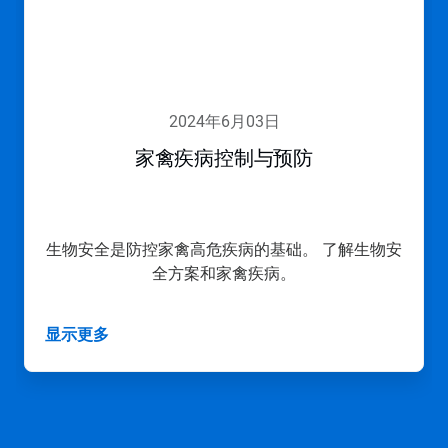
播。
请
使
用
下
一
2024年6月03日
页
和
家禽疾病控制与预防
上
一
页
按
钮
生物安全是防控家禽高危疾病的基础。 了解生物安
导
全方案和家禽疾病。
航，
或
使
显示更多
用
幻
灯
片
圆
点