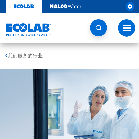
跳
转
至
内
容
切
换
导
航
我们服务的行业