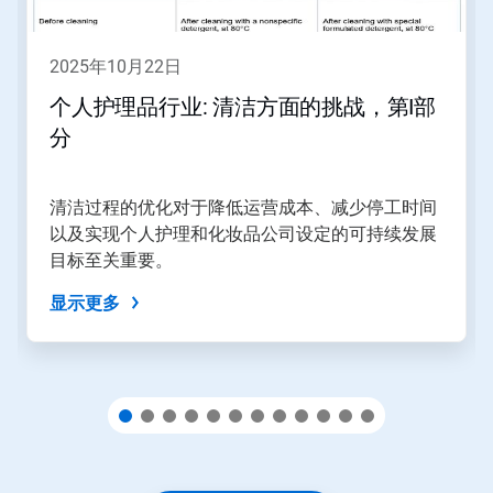
用
下
一
2025年10月22日
页
和
个人护理品行业: 清洁方面的挑战，第I部
上
分
一
页
按
钮
清洁过程的优化对于降低运营成本、减少停工时间
导
以及实现个人护理和化妆品公司设定的可持续发展
航，
目标至关重要。
或
使
显示更多
用
幻
灯
片
圆
点
跳
转
到
某