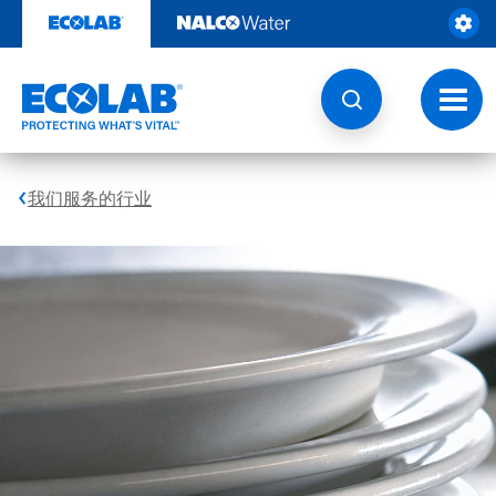
跳
转
至
内
容
切
换
导
航
我们服务的行业