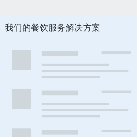
我们的餐饮服务解决方案
这
是
一
个
轮
播。
请
使
用
下
一
页
和
上
一