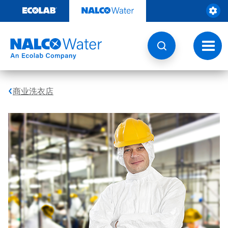
跳
转
至
内
容
切
换
导
航
商业洗衣店