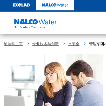
跳
转
至
内
容
纳尔科主页
专业技术与创新
水安全
管理军团