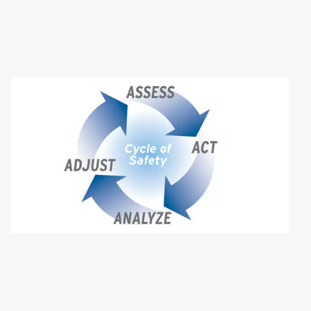
Art
2
，
共
2