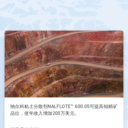
ArticleTile
1
，
共
3
纳尔科粘土分散剂NALFLOTE™ 600.05可提高钼精矿
品位，使年收入增加200万美元。