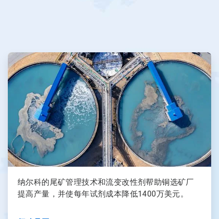
ArticleTile
3
，
共
3
纳尔科的尾矿管理技术和流变改性剂帮助铜选矿厂
提高产量，并使每年试剂成本降低1400万美元。