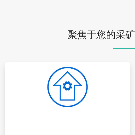
聚焦于您的采矿
ArticleTile
1
，
共
4