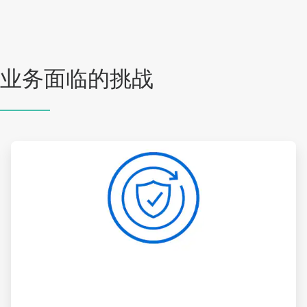
业务面临的挑战
ArticleTile
2
，
共
4