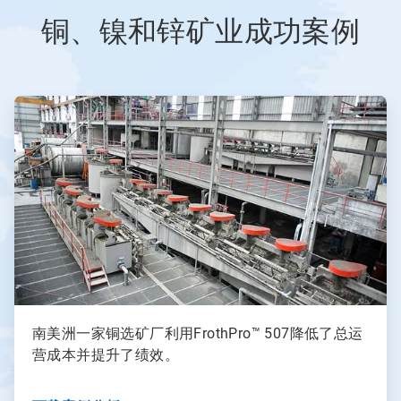
铜、镍和锌矿业成功案例
ArticleTile
2
，
共
3
南美洲一家铜选矿厂利用FrothPro™ 507降低了总运
营成本并提升了绩效。