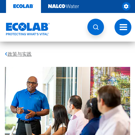
跳
转
至
内
容
切
换
导
航
政策与实践