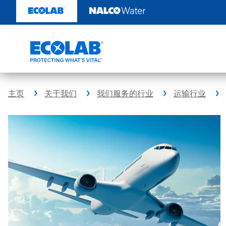
跳
转
至
内
容
主页
关于我们
我们服务的行业
运输行业