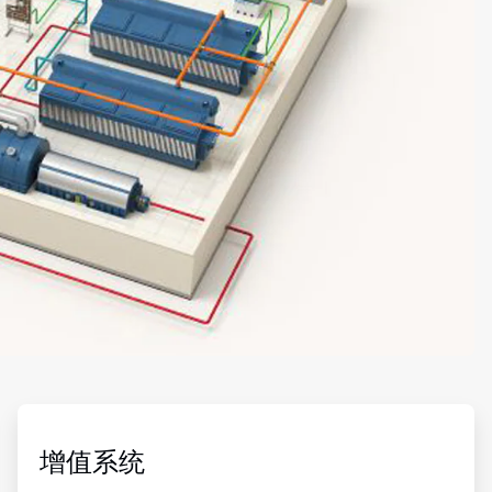
ArticleTile
4
，
增值系统
共