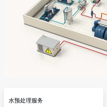
ArticleTile
3
，
水预处理服务
共