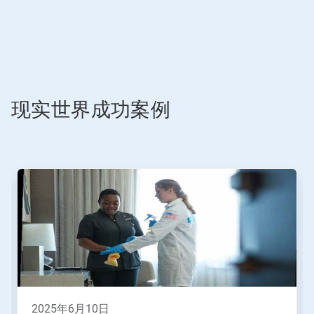
现实世界成功案例
这
是
一
个
轮
播。
请
使
用
下
一
2025年6月10日
页