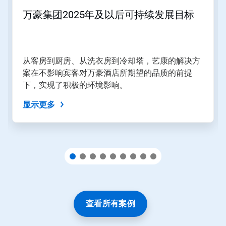
和
万豪集团2025年及以后可持续发展目标
上
一
页
按
钮
从客房到厨房、从洗衣房到冷却塔，艺康的解决方
导
案在不影响宾客对万豪酒店所期望的品质的前提
航，
下，实现了积极的环境影响。
或
使
显示更多
用
幻
灯
片
圆
点
跳
转
到
某
一
查看所有案例
张
幻