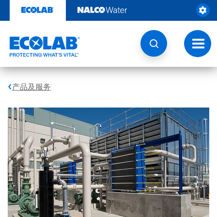
跳
转
至
内
容
切
换
导
航
产品及服务