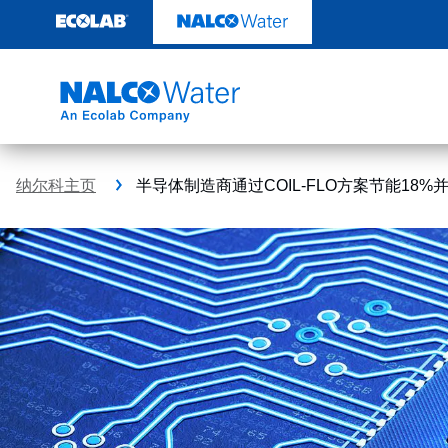
跳
转
至
内
容
纳尔科主页
半导体制造商通过COIL-FLO方案节能18%