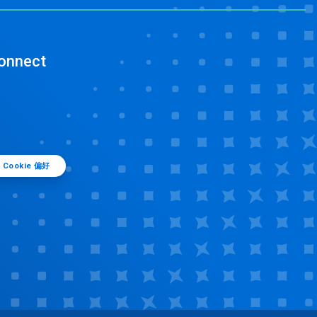
onnect
Cookie 偏好