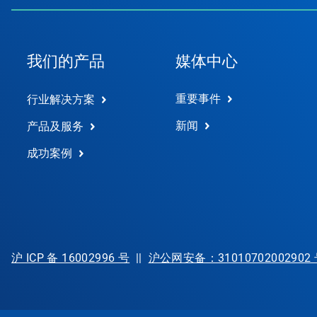
用
幻
灯
片
我们的产品
媒体中心
圆
点
跳
重要事件
行业解决方案
转
到
新闻
产品及服务
某
一
成功案例
张
幻
灯
片。
沪 ICP 备 16002996 号
||
沪公网安备：31010702002902