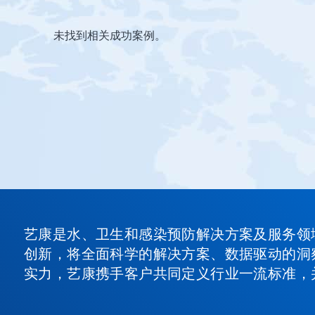
这
未找到相关成功案例。
是
一
个
轮
播。
请
使
用
下
一
页
和
上
一
艺康是水、卫生和感染预防解决方案及服务领
页
按
创新，将全面科学的解决方案、数据驱动的洞
钮
实力，艺康携手客户共同定义行业一流标准，
导
航，
或
使