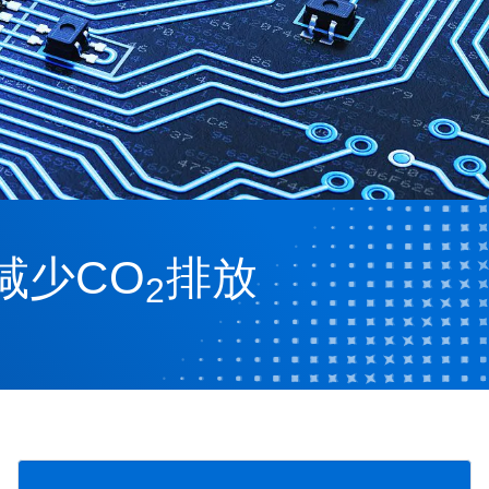
减少CO
排放
2