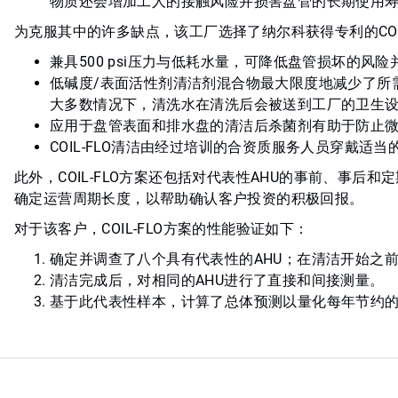
物质还会增加工人的接触风险并损害盘管的长期使用
为克服其中的许多缺点，该工厂选择了纳尔科获得专利的COI
兼具500 psi压力与低耗水量，可降低盘管损坏的风
低碱度/表面活性剂清洁剂混合物最大限度地减少了所
大多数情况下，清洗水在清洗后会被送到工厂的卫生
应用于盘管表面和排水盘的清洁后杀菌剂有助于防止
COIL-FLO清洁由经过培训的合资质服务人员穿戴适
此外，COIL-FLO方案还包括对代表性AHU的事前、事
确定运营周期长度，以帮助确认客户投资的积极回报。
对于该客户，COIL-FLO方案的性能验证如下：
确定并调查了八个具有代表性的AHU；在清洁开始之
清洁完成后，对相同的AHU进行了直接和间接测量。
基于此代表性样本，计算了总体预测以量化每年节约