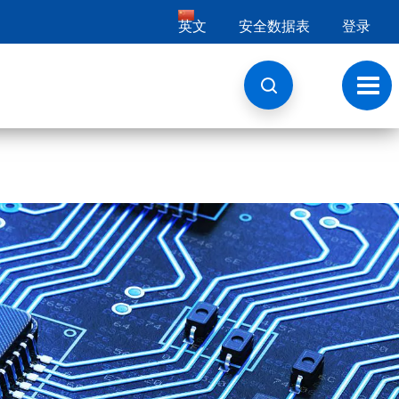
英文
安全数据表
登录
切
换
导
航