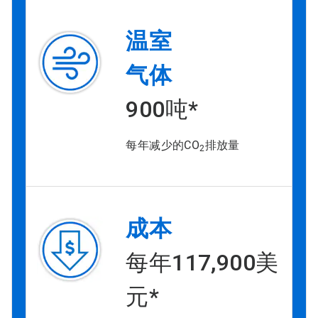
温室
气体
900吨*
每年减少的CO
排放量
2
成本
每年117,900美
元*