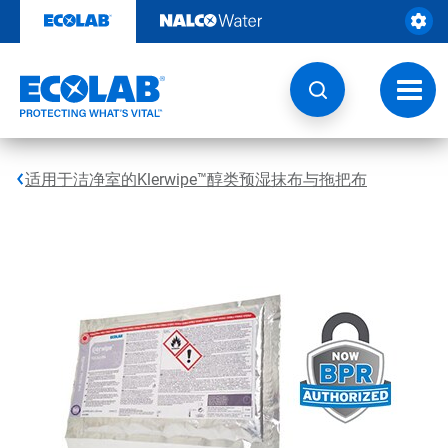
跳
转
至
内
容
切
换
导
航
适用于洁净室的Klerwipe™醇类预湿抹布与拖把布