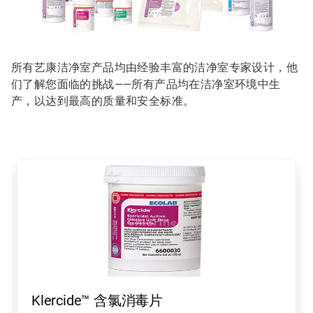
所有艺康洁净室产品均由经验丰富的洁净室专家设计，他
们了解您面临的挑战——所有产品均在洁净室环境中生
产，以达到最高的质量和安全标准。
这
是
一
个
轮
播。
请
使
用
下
一
Klercide™ 含氯消毒片
页