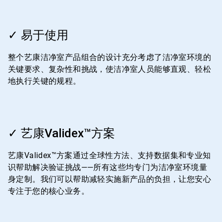
ArticleTile
1
✓ 易于使用
，
共
整个艺康洁净室产品组合的设计充分考虑了洁净室环境的
4
关键要求、复杂性和挑战，使洁净室人员能够直观、轻松
地执行关键的规程。
ArticleTile
2
✓ 艺康Validex™方案
，
共
艺康Validex™方案通过全球性方法、支持数据集和专业知
4
识帮助解决验证挑战——所有这些均专门为洁净室环境量
身定制。我们可以帮助减轻实施新产品的负担，让您安心
专注于您的核心业务。