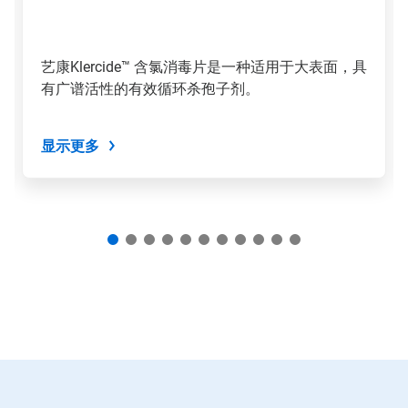
和
上
一
页
艺康Klercide™ 含氯消毒片是一种适用于大表面，具
按
有广谱活性的有效循环杀孢子剂。
钮
导
航，
或
显示更多
使
用
幻
灯
片
圆
点
跳
转
到
某
一
张
幻
灯