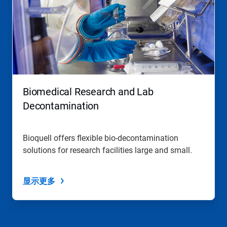
一
个
轮
播。
请
使
用
下
一
Biomedical Research and Lab
页
和
Decontamination
上
一
页
Bioquell offers flexible bio-decontamination
按
solutions for research facilities large and small.
钮
导
航，
或
显示更多
使
用
幻
灯