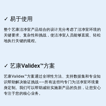
ArticleTile
1
✓ 易于使用
，
共
整个艺康洁净室产品组合的设计充分考虑了洁净室环境的
4
关键要求、复杂性和挑战，使洁净室人员能够直观、轻松
地执行关键的规程。
ArticleTile
2
✓ 艺康Validex™方案
，
共
艺康Validex™方案通过全球性方法、支持数据集和专业知
4
识帮助解决验证挑战——所有这些均专门为洁净室环境量
身定制。我们可以帮助减轻实施新产品的负担，让您安心
专注于您的核心业务。