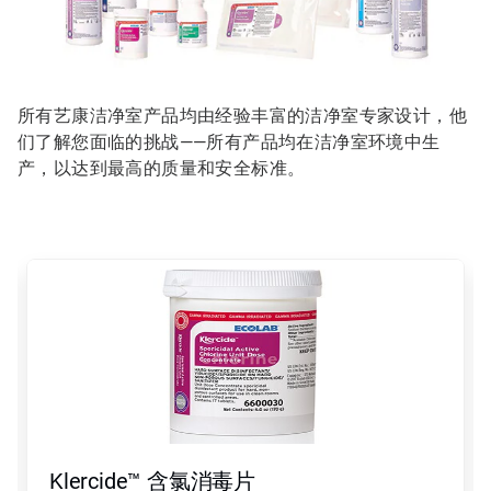
所有艺康洁净室产品均由经验丰富的洁净室专家设计，他
们了解您面临的挑战——所有产品均在洁净室环境中生
产，以达到最高的质量和安全标准。
这
是
一
个
轮
播。
请
使
用
下
一
Klercide™ 含氯消毒片
页