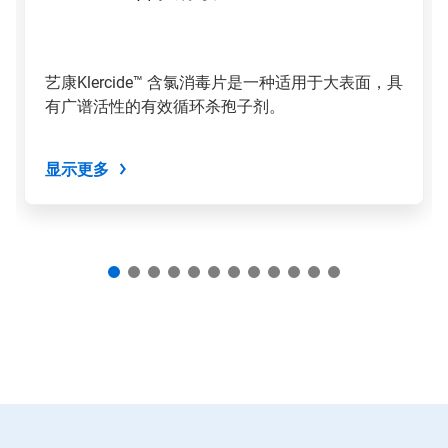
和
上
一
页
艺康Klercide™ 含氯消毒片是一种适用于大表面，具
按
有广谱活性的有效循环杀孢子剂。
钮
导
航，
或
显示更多
使
用
幻
灯
片
圆
点
跳
转
到
某
一
张
幻