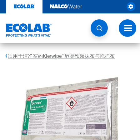
跳
转
至
内
容
切
换
导
航
适用于洁净室的Klerwipe™醇类预湿抹布与拖把布