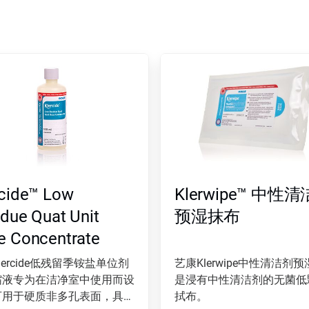
rcide™ Low
Klerwipe™ 中性
due Quat Unit
预湿抹布
e Concentrate
lercide低残留季铵盐单位剂
艺康Klerwipe中性清洁剂
缩液专为在洁净室中使用而设
是浸有中性清洁剂的无菌低
可用于硬质非多孔表面，具备
拭布。