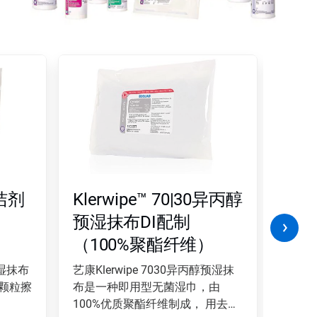
清洁剂
Klerwipe™ 70|30异丙醇
Kle
预湿抹布DI配制
混合
（100%聚酯纤维）
湿抹
维
预湿抹布
艺康Klerwipe 7030异丙醇预湿抹
艺康Kl
颗粒擦
布是一种即用型无菌湿巾，由
布是
100%优质聚酯纤维制成， 用去离
100