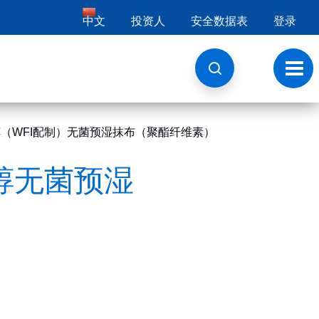
中文
投资人
安全数据表
登录
切
换
导
航
30异丙醇（WFI配制）无菌预湿抹布（聚酯纤维素）
异丙醇无菌预湿