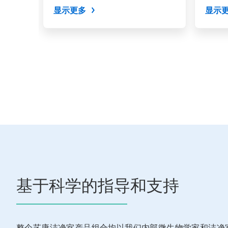
消毒
或
显示更多
显示
使
用
幻
灯
片
圆
点
跳
转
到
某
一
张
幻
灯
片。
基于科学的指导和支持
整个艺康洁净室产品组合均以我们内部微生物学家和洁净