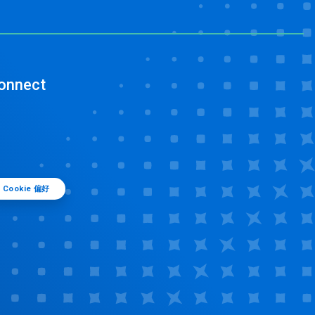
onnect
Cookie 偏好