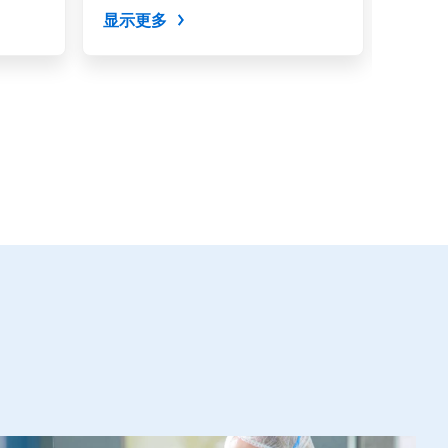
子水(DI）配制的70%异丙醇预
显示更多
显示
湿。