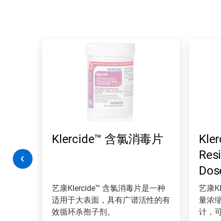
这
是
一
个
轮
播。
请
使
用
下
一
化氢消
Klercide™ 含氯消毒片
Kle
页
和
Resi
上
Dos
一
页
按
毒液
艺康Klercide™ 含氯消毒片是一种
艺康K
钮
化氢和注
适用于大表面，具有广谱活性的有
量浓
导
效循环杀孢子剂。
计，
航，