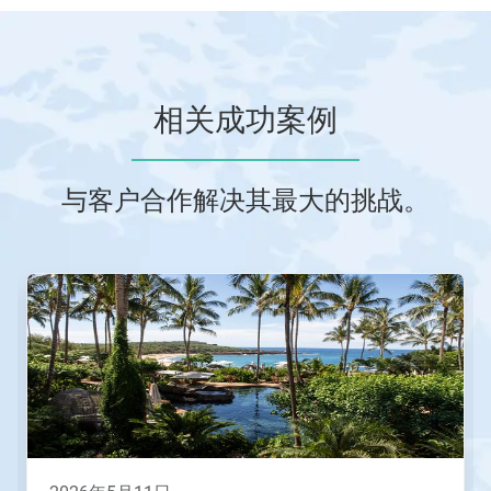
相关成功案例
与客户合作解决其最大的挑战。
这
是
一
个
轮
播。
请
使
用
下
一