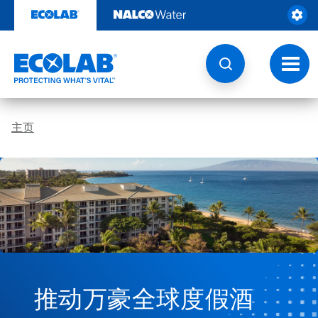
跳
转
至
内
容
切
换
导
航
主页
推动万豪全球度假酒