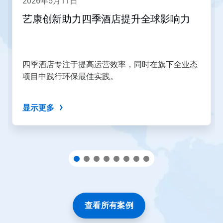
2026年5月11日
页
和
艺康创新助力四季酒店提升全球影响力
上
一
页
按
钮
四季酒店专注于提高运营效率，同时在旗下全业态
导
项目中践行环保最佳实践。
航，
或
使
显示更多
用
幻
灯
片
圆
点
跳
转
到
某
一
查看所有案例
张
幻