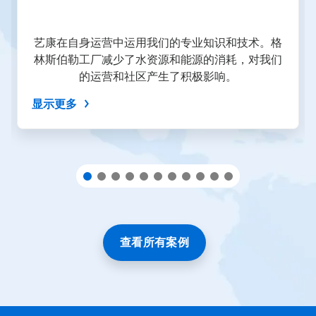
页
按
钮
艺康在自身运营中运用我们的专业知识和技术。格
导
林斯伯勒工厂减少了水资源和能源的消耗，对我们
航，
的运营和社区产生了积极影响。
或
使
显示更多
用
幻
灯
片
圆
点
跳
转
到
某
一
查看所有案例
张
幻
灯
片。