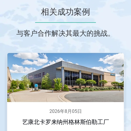
相关成功案例
与客户合作解决其最大的挑战。
这
是
一
个
轮
播。
请
使
用
下
一
2026年8月05日
页
和
艺康北卡罗来纳州格林斯伯勒工厂
上
一