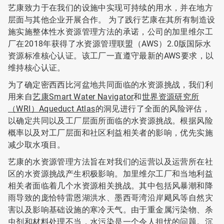
艺康致力于在我们的设施中实现可持续的用水，并在地方
层面与其他企业开展合作。​​​​​​​ 为了践行艺康在其所有制造设
施实施整体性水资源管理方法的承诺，公司的加里维尔工
厂在2018年获得了水资源管理联盟（AWS）2.0版国际水
资源标准核心认证。该工厂一直遵守最新的AWS要求，以
维持核心认证。
为了确定密西西比河盆地共同面临的水资源挑战，我们利
用来自
艺康Smart Water Navigator
和
世界资源研究所
（WRI）Aqueduct Atlas
的洞见进行了全面的风险评估，
以确定共同以及工厂层面所面临的水资源挑战。根据风险
概率以及对工厂层面和社区利益相关者的影响，优先实施
减少取水项目。
艺康的水资源管理方法旨在对我们的运营以及运营所在社
区的水资源挑战产生积极影响。加里维尔工厂和当地利益
相关者面临着几个水资源相关挑战。其中包括风暴潮和降
雨导致的庞恰特雷恩湖洪水、墨西哥湾沿岸飓风等自然灾
害以及影响基础设施的寒冷天气。由于重金属污染物、杀
虫剂和材料处理不当，水污染是一个令人担忧的问题。沉