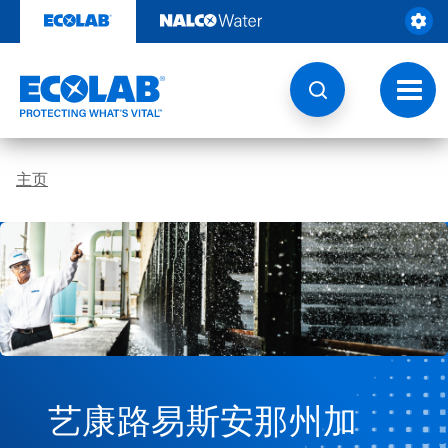
跳
转
至
内
容
切
换
导
航
主页
艺康路易斯安那州加