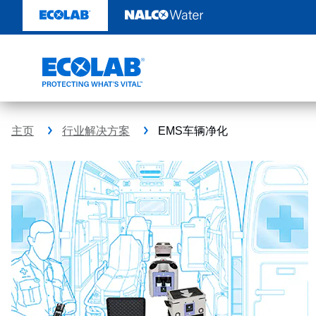
跳
转
至
内
容
主页
行业解决方案
EMS车辆净化