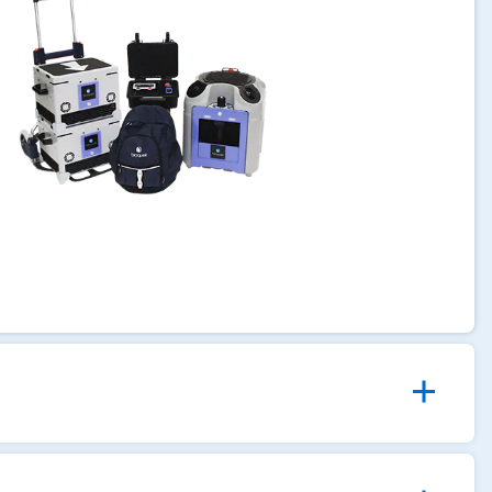
，
共
4