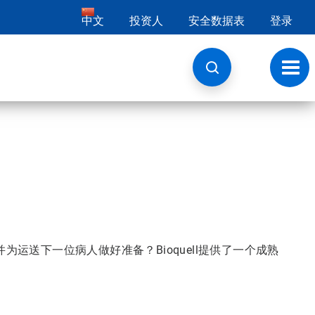
中文
投资人
安全数据表
登录
切
换
导
航
运送下一位病人做好准备？Bioquell提供了一个成熟