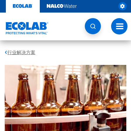
跳
转
至
内
容
切
换
导
航
行业解决方案