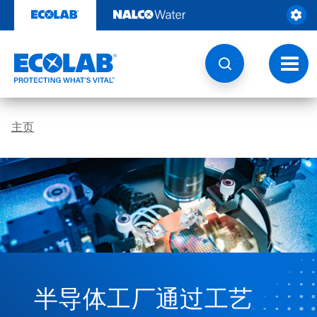
跳
转
至
内
容
切
换
导
航
主页
半导体工厂通过工艺