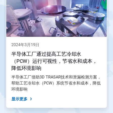
一
个
轮
播。
请
使
用
下
一
2024年3月19日
页
和
半导体工厂通过提高工艺冷却水
上
（PCW）运行可视性，节省水和成本，
一
页
降低环境影响
按
钮
半导体工厂借助3D TRASAR技术和泄漏检测方案，
导
帮助工艺冷却水（PCW）系统节省水和成本，降低
航，
环境影响
或
使
显示更多
用
幻
灯