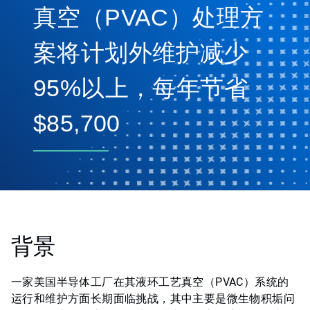
真空（PVAC）处理方
案将计划外维护减少
95%以上，每年节省
$85,700
背景
一家美国半导体工厂在其液环工艺真空（PVAC）系统的
运行和维护方面长期面临挑战，其中主要是微生物积垢问