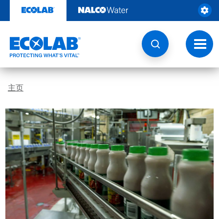
跳
转
至
内
容
切
换
导
航
主页