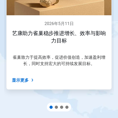
请
使
用
下
一
2026年5月11日
页
和
艺康助力雀巢稳步推进增长、效率与影响
上
力目标
一
页
按
钮
雀巢致力于提高效率，促进价值创造，加速盈利增
导
长，同时支持宏大的可持续发展目标。
航，
或
使
显示更多
用
幻
灯
片
圆
点
跳
转