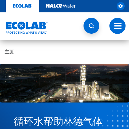
跳
转
至
内
容
切
换
导
航
主页
循环水帮助林德气体