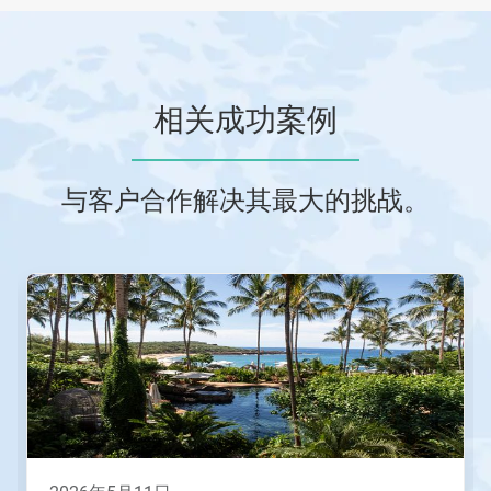
相关成功案例
与客户合作解决其最大的挑战。
这
是
一
个
轮
播。
请
使
用
下
一