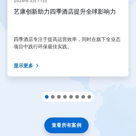
2026年5月11日
页
和
艺康创新助力四季酒店提升全球影响力
上
一
页
按
钮
四季酒店专注于提高运营效率，同时在旗下全业态
导
项目中践行环保最佳实践。
航，
或
使
显示更多
用
幻
灯
片
圆
点
跳
转
到
某
一
查看所有案例
张
幻