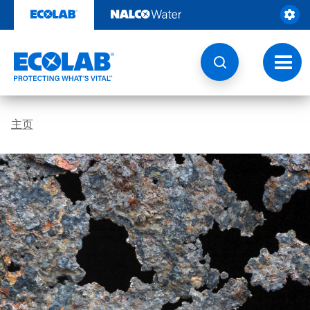
跳
转
至
内
容
切
换
导
航
主页