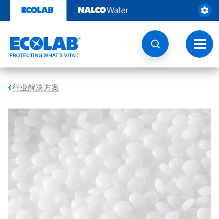
跳
转
至
内
容
切
换
导
航
行业解决方案