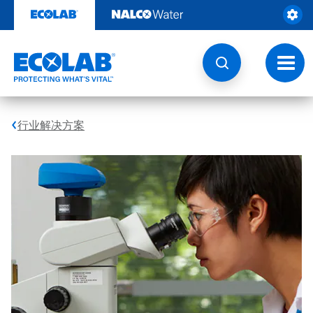
跳
转
至
内
容
切
换
导
航
行业解决方案