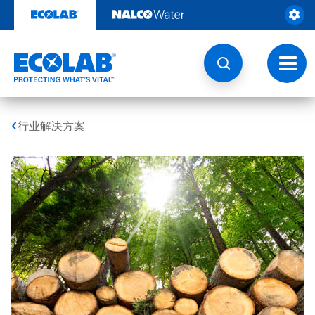
跳
转
至
内
容
切
换
导
航
行业解决方案