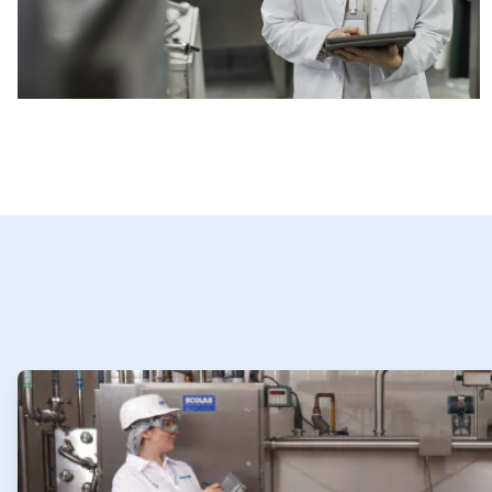
ArticleTile
1
，
共
2