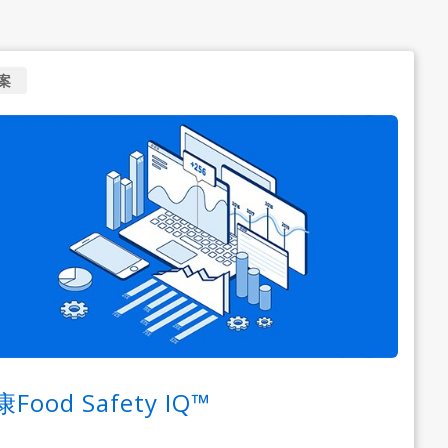
案
Food Safety IQ™