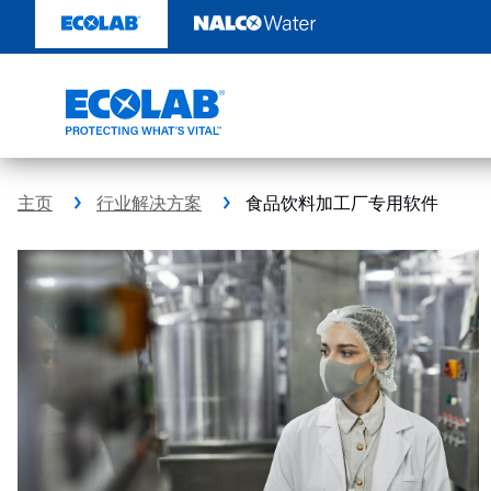
跳
转
至
内
容
主页
行业解决方案
食品饮料加工厂专用软件