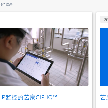
共
2
个结果
方
IP监控的艺康CIP IQ™
艺康