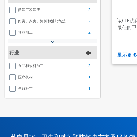
2
酿酒厂和酒庄
该CIP
2
肉类、家禽、海鲜和油脂熬炼
最佳的卫
2
食品加工
行业
显示更
2
食品和饮料加工
1
医疗机构
1
生命科学
艺康是水、卫生和感染预防解决方案及服务领