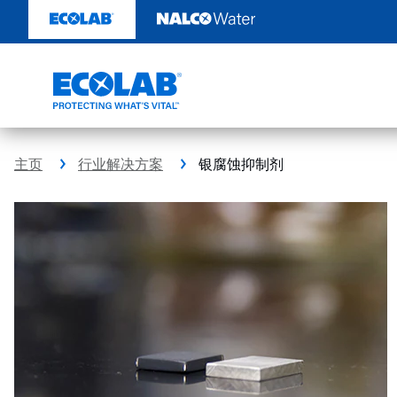
跳
转
至
内
容
主页
行业解决方案
银腐蚀抑制剂