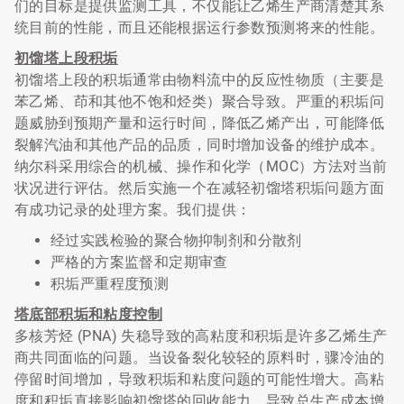
们的目标是提供监测工具，不仅能让乙烯生产商清楚其系
统目前的性能，而且还能根据运行参数预测将来的性能。
初馏塔上段积垢
初馏塔上段的积垢通常由物料流中的反应性物质（主要是
苯乙烯、茚和其他不饱和烃类）聚合导致。严重的积垢问
题威胁到预期产量和运行时间，降低乙烯产出，可能降低
裂解汽油和其他产品的品质，同时增加设备的维护成本。
纳尔科采用综合的机械、操作和化学（MOC）方法对当前
状况进行评估。然后实施一个在减轻初馏塔积垢问题方面
有成功记录的处理方案。我们提供：
经过实践检验的聚合物抑制剂和分散剂
严格的方案监督和定期审查
积垢严重程度预测
塔底部积垢和粘度控制
多核芳烃 (PNA) 失稳导致的高粘度和积垢是许多乙烯生产
商共同面临的问题。当设备裂化较轻的原料时，骤冷油的
停留时间增加，导致积垢和粘度问题的可能性增大。高粘
度和积垢直接影响初馏塔的回收能力，导致总生产成本增