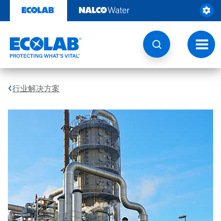
跳
转
至
内
容
切
换
导
航
行业解决方案