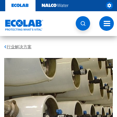
跳
转
至
内
容
切
换
导
航
行业解决方案