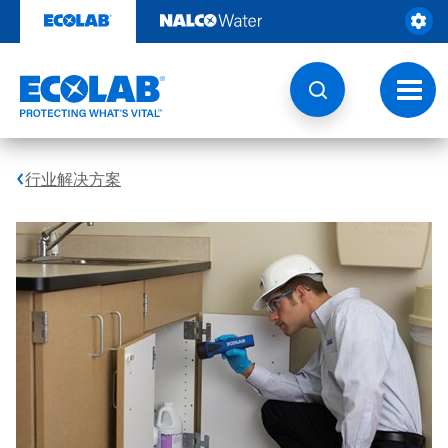
跳
转
至
内
容
切
换
导
航
行业解决方案