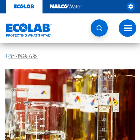
跳
转
至
内
容
切
换
导
航
行业解决方案