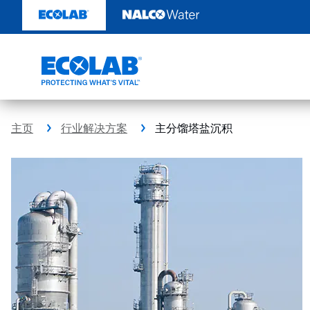
跳
转
至
内
容
主页
行业解决方案
主分馏塔盐沉积