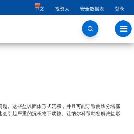
中文
投资人
安全数据表
登录
切
换
导
航
问题。这些盐以固体形式沉积，并且可能导致侧馏分堵塞
盐会引起严重的沉积物下腐蚀。让纳尔科帮助您解决盐形