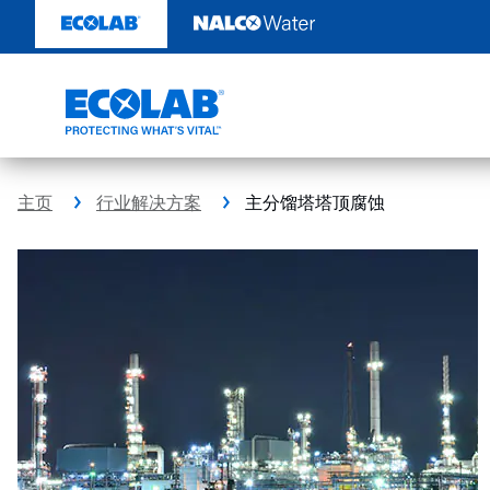
跳
转
至
内
容
主页
行业解决方案
主分馏塔塔顶腐蚀