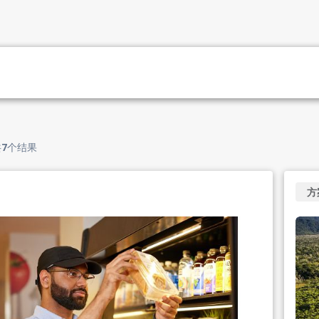
共
7
个结果
方