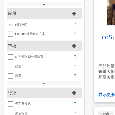
应用
7
品牌保护
+7
Ecosure质量保证方案
Eco
市场
7
幼儿园到12年级教育
产品质量
7
政府
来重大损
7
教育
牌至关重
行业
显示更
7
楼宇及设施
7
酒店管理
方案