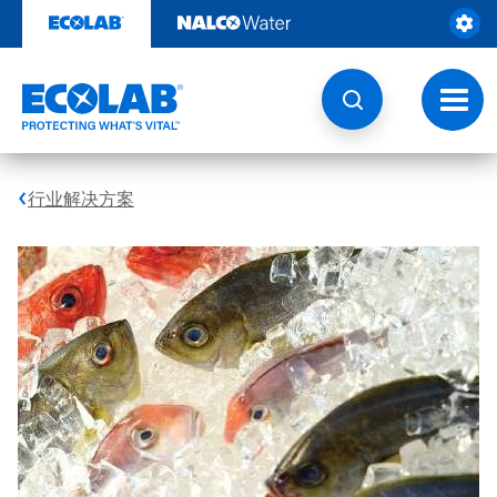
跳
转
至
内
容
切
换
导
航
行业解决方案